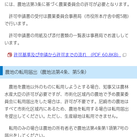
には、農地法第3条に基づく農業委員会の許可が必要となります。
許可申請書の受付は農業委員会事務局（市役所本庁舎中館5階）
で行います。
許可申請書の用紙及び添付書類の一覧表は事務局でお渡しして
います。
許可基準及び申請から許可までの流れ （PDF 60.8KB）
農地の転用届出（農地法第4条、第5条）
農地を農地以外のものに転用しようとする場合、知事又は農林
水産大臣の許可が必要ですが、市街化区域内の農地で予め農業委
員会に転用届出をした場合は、許可が不要です。尼崎市の農地は
すべて市街化区域内にあるため、農地を転用する場合は転用届出
を提出してください。ただし、生産緑地は転用できません。
転用のみの場合は農地の所有者名で農地法第4条第1項第7号の
届出をしてください。