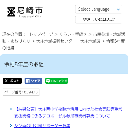
やさしいにほんご
現在の位置：
トップページ
>
くらし・手続き
>
市民参加・地域活
動・まちづくり
>
大庄地域振興センター 大庄地域課
> 令和5年度
の取組
令和5年度の取組
ページ番号1039473
【結果公表】大庄西中学校跡地活用に向けた社会実験等運営
支援業務に係るプロポーザル参加事業者募集について
シン南の口公園サポーター募集