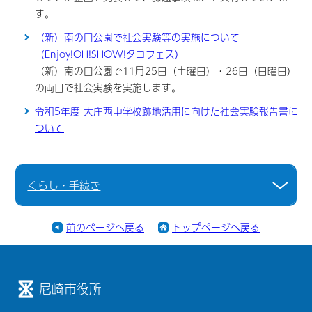
す。
（新）南の口公園で社会実験等の実施について
（Enjoy!OH!SHOW!タコフェス）
（新）南の口公園で11月25日（土曜日）・26日（日曜日）
の両日で社会実験を実施します。
令和5年度 大庄西中学校跡地活用に向けた社会実験報告書に
ついて
くらし・手続き
前のページへ戻る
トップページへ戻る
尼崎市役所