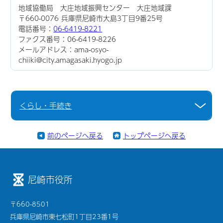
地域協働局 大庄地域振興センター 大庄地域課
〒660-0076 兵庫県尼崎市大島3丁目9番25号
電話番号：
06-6419-8221
ファクス番号：06-6419-8226
メールアドレス：ama-osyo-
chiiki@city.amagasaki.hyogo.jp
くらし・手続き
前のページへ戻る
トップページへ戻る
尼崎市役所
〒660-8501
兵庫県尼崎市東七松町1丁目23番1号