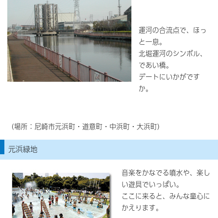
運河の合流点で、ほっ
と一息。
北堀運河のシンボル、
であい橋。
デートにいかがです
か。
（場所：尼崎市元浜町・道意町・中浜町・大浜町）
元浜緑地
音楽をかなでる噴水や、楽し
い遊具でいっぱい。
ここに来ると、みんな童心に
かえります。