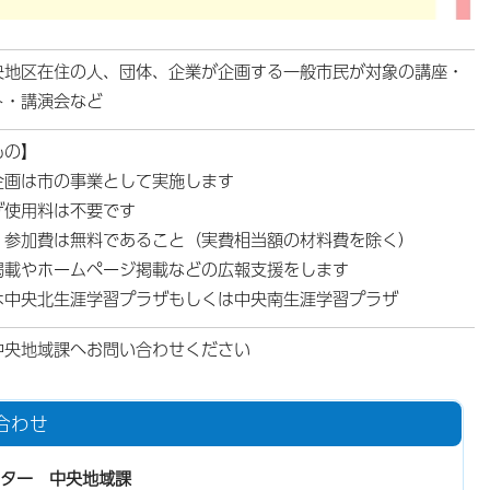
央地区在住の人、団体、企業が企画する一般市民が対象の講座・
ト・講演会など
もの】
企画は市の事業として実施します
ザ使用料は不要です
、参加費は無料であること（実費相当額の材料費を除く）
掲載やホームページ掲載などの広報支援をします
は中央北生涯学習プラザもしくは中央南生涯学習プラザ
中央地域課へお問い合わせください
合わせ
ター 中央地域課