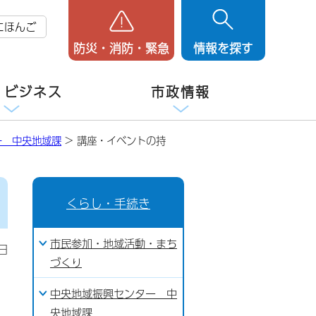
にほんご
防災・消防・緊急
情報を探す
・ビジネス
市政情報
ー 中央地域課
> 講座・イベントの持
くらし・手続き
市民参加・地域活動・まち
日
づくり
中央地域振興センター 中
央地域課