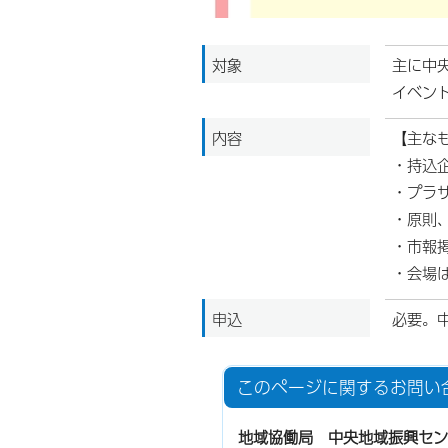
対象
主に中
イベン
内容
【主な
・持込
・プラ
・原則
・市報
・会場
申込
必要。
このページに関する
お問い
地域協働局 中央地域振興セン