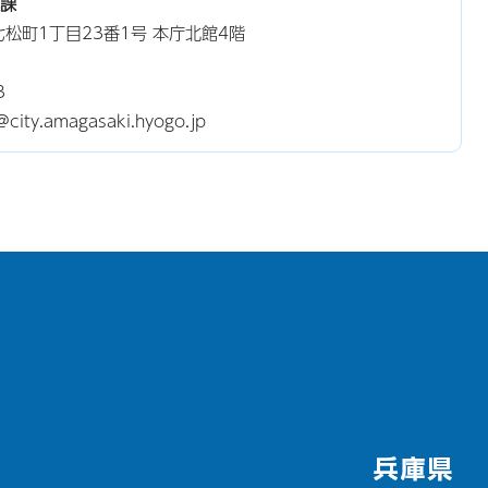
課
東七松町1丁目23番1号 本庁北館4階
3
y.amagasaki.hyogo.jp