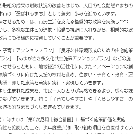
の取組の成果は財政状況の改善をはじめ、人口の社会動態やまちの
本市は「選ばれるまち」として着実に歩みを進めています。
させるためには、市民生活を支える基盤的な政策を実施しつつ
かし、多様な主体との連携・協働も視野に入れながら、相乗的な波
政策にも積極的に投資していくことが重要です。
子育てアクションプラン」「良好な住環境形成のための住宅施策
プラン」「あまがさき多文化共生施策アクションプラン」などの施
トさせるとともに、地域経済の活性化に向けたイノベーションの創
環境づくりに向けた支援の検討を進め、住まい・子育て・教育・雇
実態に即した施策を着実に実行・実現していきます。
り生まれた成果を、市民一人ひとりが実感できるよう、様々な課
つなげていきます。特に「子育てしやすさ」や「くらしやすさ」の
る包摂的なまちづくりを進めていきます。
に向けては「第6次尼崎市総合計画」に基づく施策評価を実施
向性を確認した上で、次年度重点的に取り組む項目を位置付けてい