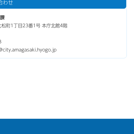
合わせ
課
東七松町1丁目23番1号 本庁北館4階
3
y.amagasaki.hyogo.jp