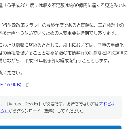
達する平成26年度には収支不足額は約80億円に達する見込みであ
き”行財政改革プラン」の最終年度であると同時に、現在検討中の
係る計画へつないでいくための大変重要な時期でもあります。
わたり増収に努めるとともに、歳出においては、予算の重点化・
度の負担を強いることとなる多額の市債発行の抑制など財政規律に
講じながら、平成24年度予算の編成を行うこととします。
覧ください。
 16.9KB）
「Acrobat Reader」が必要です。お持ちでない方は
アドビ株
ドウ）
からダウンロード（無料）してください。