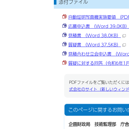
添付ファイル
自動証明写真機実施要領 （PDF 
応募申込書 （Word 39.0KB
見積書 （Word 38.0KB）
質疑書 （Word 37.5KB）
見積合わせ立会申込書 （Word 
質疑に対する回答（令和6年1月22
PDFファイルをご覧いただくには、
式会社のサイト（新しいウィン
このページに関する
お問い
企画財政局 技術監理部 庁舎