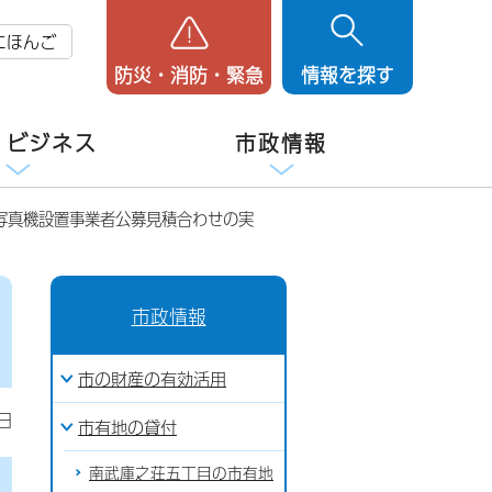
にほんご
防災・消防・緊急
情報を探す
・ビジネス
市政情報
写真機設置事業者公募見積合わせの実
市政情報
市の財産の有効活用
日
市有地の貸付
南武庫之荘五丁目の市有地