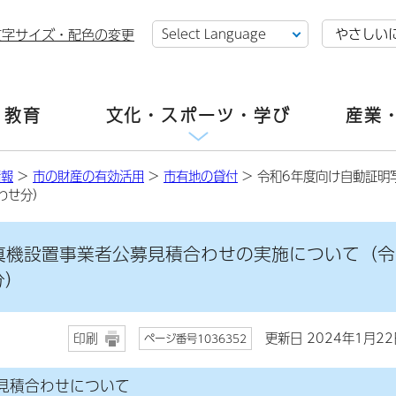
やさしい
文字サイズ・配色の変更
・教育
文化・スポーツ・学び
産業
情報
>
市の財産の有効活用
>
市有地の貸付
> 令和6年度向け自動証明
わせ分）
真機設置事業者公募見積合わせの実施について（令
分）
更新日 2024年1月22
印刷
ページ番号1036352
見積合わせについて