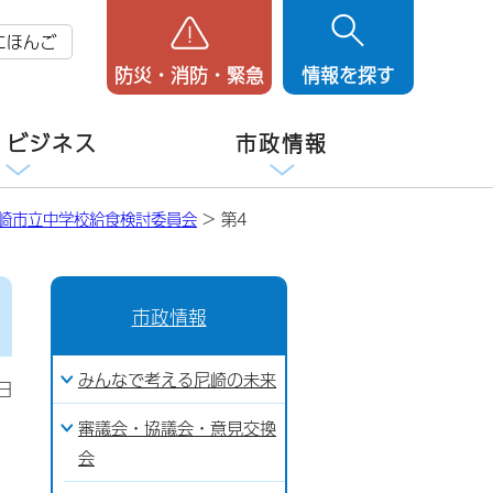
にほんご
防災・消防・緊急
情報を探す
・ビジネス
市政情報
崎市立中学校給食検討委員会
> 第4
市政情報
みんなで考える尼崎の未来
日
審議会・協議会・意見交換
会