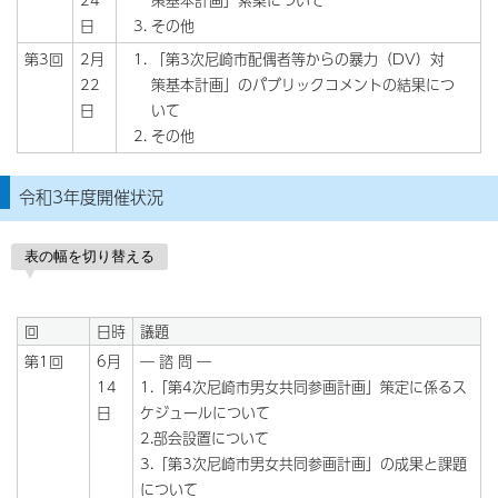
24
策基本計画」素案について
日
その他
第3回
2月
「第3次尼崎市配偶者等からの暴力（DV）対
22
策基本計画」のパブリックコメントの結果につ
日
いて
その他
令和3年度開催状況
表の幅を切り替える
回
日時
議題
第1回
6月
― 諮 問 ―
14
1.「第4次尼崎市男女共同参画計画」策定に係るス
日
ケジュールについて
2.部会設置について
3.「第3次尼崎市男女共同参画計画」の成果と課題
について