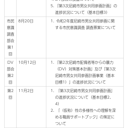
「第3次尼崎市男女共同参画計画」の
進捗状況について（基本目標3）
市民
8月20日
令和2年度尼崎市男女共同参画に関
意識
する市民意識調査 調査票案について
調査
部会
第1
回
DV
10月12日
「第2次尼崎市配偶者等からの暴力
部会
（DV）対策基本計画」及び「第3次
第2
尼崎市男女共同参画計画事業（基本
回
目標1）」の進捗状況について
第2
11月2日
「第3次尼崎市男女共同参画計画」
回
の進捗状況について（基本目標2、
4）
「（仮称）性の多様性への理解を深
める職員サポートブック」の策定に
ついて