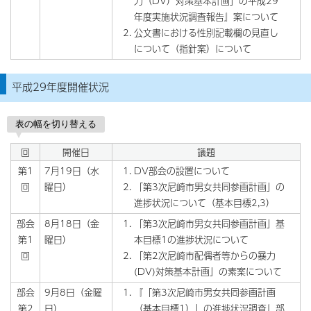
力（DV）対策基本計画」の平成29
年度実施状況調査報告』案について
公文書における性別記載欄の見直し
について（指針案）について
平成29年度開催状況
表の幅を切り替える
回
開催日
議題
第1
7月19日（水
DV部会の設置について
回
曜日）
「第3次尼崎市男女共同参画計画」の
進捗状況について（基本目標2,3）
部会
8月18日（金
「第3次尼崎市男女共同参画計画」基
第1
曜日）
本目標1の進捗状況について
回
「第2次尼崎市配偶者等からの暴力
(DV)対策基本計画」の素案について
部会
9月8日（金曜
『「第3次尼崎市男女共同参画計画
第2
日）
（基本目標1）」の進捗状況調査』部