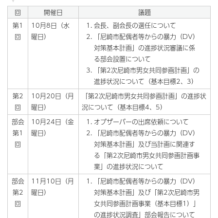
回
開催日
議題
第1
10月8日（水
会長、副会長の選任について
回
曜日）
「尼崎市配偶者等からの暴力（DV）
対策基本計画」の進捗状況審議に係
る部会設置について
「第2次尼崎市男女共同参画計画」の
進捗状況について（基本目標2、3）
第2
10月20日（月
「第2次尼崎市男女共同参画計画」の進捗状
回
曜日）
況について（基本目標4、5）
部会
10月24日（金
オブザーバーの出席依頼について
第1
曜日）
「尼崎市配偶者等からの暴力（DV）
回
対策基本計画」及び当計画に関連す
る「第2次尼崎市男女共同参画計画事
業」の進捗状況について
部会
11月10日（月
「尼崎市配偶者等からの暴力（DV）
第2
曜日）
対策基本計画」及び「第2次尼崎市男
回
女共同参画計画事業（基本目標1）」
の進捗状況調査」部会報告について