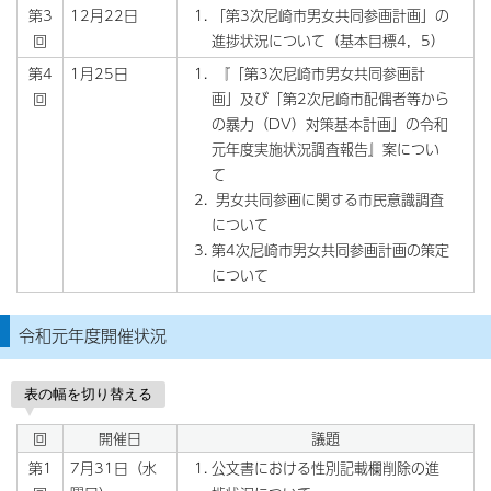
第3
12月22日
「第3次尼崎市男女共同参画計画」の
回
進捗状況について（基本目標4，5）
第4
1月25日
『「第3次尼崎市男女共同参画計
回
画」及び「第2次尼崎市配偶者等から
の暴力（DV）対策基本計画」の令和
元年度実施状況調査報告』案につい
て
男女共同参画に関する市民意識調査
について
第4次尼崎市男女共同参画計画の策定
について
令和元年度開催状況
表の幅を切り替える
回
開催日
議題
第1
7月31日（水
公文書における性別記載欄削除の進