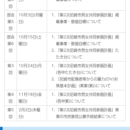
回
部会
10月3日(月曜
「第2次尼崎市男女共同参画計画」掲
第5
日)
載事業・数値目標について
回
部会
10月15日(土
「第2次尼崎市男女共同参画計画」掲
第6
曜日)
載事業・数値目標について
回
「第2次尼崎市男女共同参画計画」た
たき台について
第3
10月24日(月
「第2次尼崎市男女共同参画計画」
回
曜日)
(答申たたき台)について
「尼崎市配偶者等からの暴力(DV)対
策基本計画」(素案(案))について
第4
11月18日(金
「第2次尼崎市男女共同参画計画」
回
曜日)
(答申案)について
第5
2月2日(木曜
「第2次尼崎市男女共同参画計画」素
回
日)
案の市民意見公募手続結果について