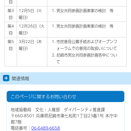
回
第3
12月5日（火
男女共同参画計画素案の検討 等
回
曜日）
第4
12月26日（火
男女共同参画計画素案の検討 等
回
曜日）
第5
3月22日（木
市民意見公募手続およびオープンフ
回
曜日）
ォーラムでの意見の取扱いについて
尼崎市男女共同参画計画答申につい
て
関連情報
このページに関する
お問い合わせ
地域協働局 文化・人権部 ダイバーシティ推進課
〒660-8501 兵庫県尼崎市東七松町1丁目23番1号 本庁中
館7階
電話番号：
06-6489-6658