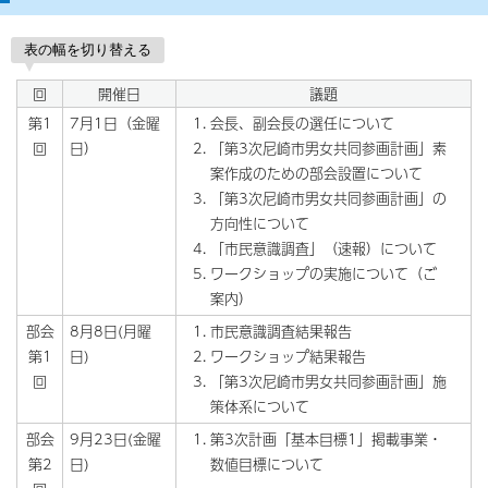
表の幅を切り替える
回
開催日
議題
第1
7月1日（金曜
会長、副会長の選任について
回
日）
「第3次尼崎市男女共同参画計画」素
案作成のための部会設置について
「第3次尼崎市男女共同参画計画」の
方向性について
「市民意識調査」（速報）について
ワークショップの実施について（ご
案内）
部会
8月8日(月曜
市民意識調査結果報告
第1
日)
ワークショップ結果報告
回
「第3次尼崎市男女共同参画計画」施
策体系について
部会
9月23日(金曜
第3次計画「基本目標1」掲載事業・
第2
日)
数値目標について