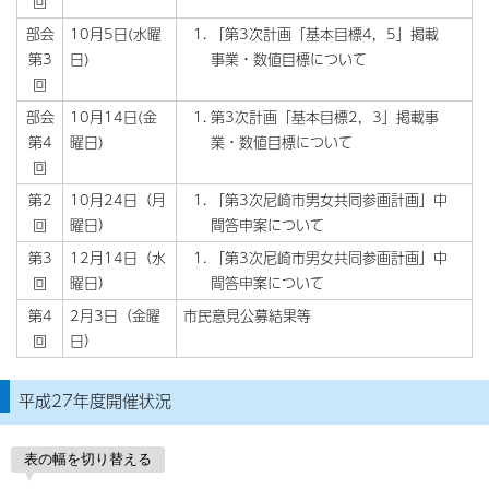
回
部会
10月5日(水曜
「第3次計画「基本目標4，5」掲載
第3
日)
事業・数値目標について
回
部会
10月14日(金
第3次計画「基本目標2，3」掲載事
第4
曜日)
業・数値目標について
回
第2
10月24日（月
「第3次尼崎市男女共同参画計画」中
回
曜日）
間答申案について
第3
12月14日（水
「第3次尼崎市男女共同参画計画」中
回
曜日）
間答申案について
第4
2月3日（金曜
市民意見公募結果等
回
日）
平成27年度開催状況
表の幅を切り替える