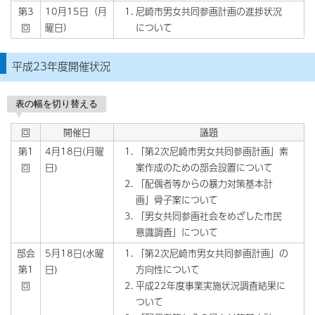
第3
10月15日（月
尼崎市男女共同参画計画の進捗状況
回
曜日）
について
平成23年度開催状況
表の幅を切り替える
回
開催日
議題
第1
4月18日(月曜
「第2次尼崎市男女共同参画計画」素
回
日)
案作成のための部会設置について
「配偶者等からの暴力対策基本計
画」骨子案について
「男女共同参画社会をめざした市民
意識調査」について
部会
5月18日(水曜
「第2次尼崎市男女共同参画計画」の
第1
日)
方向性について
回
平成22年度事業実施状況調査結果に
ついて