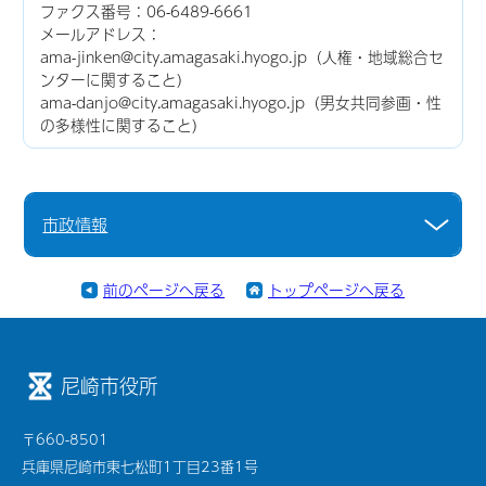
ファクス番号：06-6489-6661
メールアドレス：
ama-jinken@city.amagasaki.hyogo.jp（人権・地域総合セ
ンターに関すること）
ama-danjo@city.amagasaki.hyogo.jp（男女共同参画・性
の多様性に関すること）
市政情報
前のページへ戻る
トップページへ戻る
尼崎市役所
〒660-8501
兵庫県尼崎市東七松町1丁目23番1号