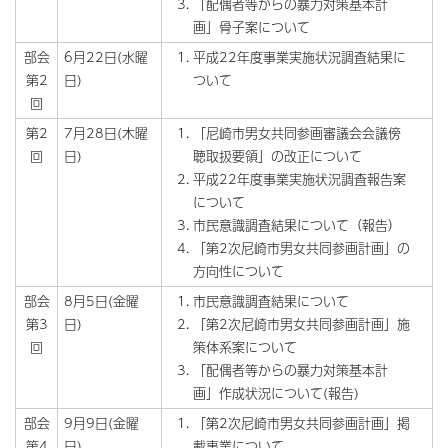
「配偶者等からの暴力対策基本計
画」骨子案について
部会
6月22日(水曜
平成22年度事業実施状況調査結果に
第2
日)
ついて
回
第2
7月28日(木曜
「尼崎市男女共同参画審議会会議傍
回
日)
聴取扱要領」の改正について
平成22年度事業実施状況調査報告案
について
市民意識調査結果について（報告）
「第2次尼崎市男女共同参画計画」の
方向性について
部会
8月5日(金曜
市民意識調査結果について
第3
日)
「第2次尼崎市男女共同参画計画」施
回
策体系案について
「配偶者等からの暴力対策基本計
画」作成状況について(報告)
部会
9月9日(金曜
「第2次尼崎市男女共同参画計画」掲
第4
日)
載事業について