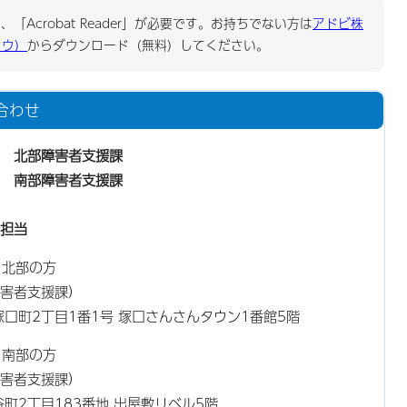
「Acrobat Reader」が必要です。お持ちでない方は
アドビ株
ドウ）
からダウンロード（無料）してください。
合わせ
 北部障害者支援課
 南部障害者支援課
担当
り北部の方
害者支援課）
南塚口町2丁目1番1号 塚口さんさんタウン1番館5階
り南部の方
害者支援課）
竹谷町2丁目183番地 出屋敷リベル5階