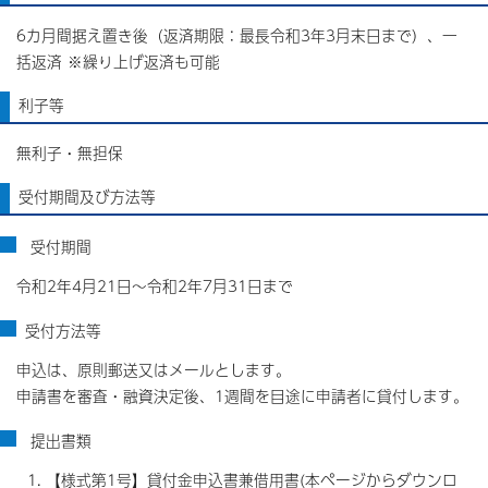
6カ月間据え置き後（返済期限：最長令和3年3月末日まで）、一
括返済 ※繰り上げ返済も可能
利子等
無利子・無担保
受付期間及び方法等
受付期間
令和2年4月21日～令和2年7月31日まで
受付方法等
申込は、原則郵送又はメールとします。
申請書を審査・融資決定後、1週間を目途に申請者に貸付します。
提出書類
【様式第1号】貸付金申込書兼借用書(本ページからダウンロ