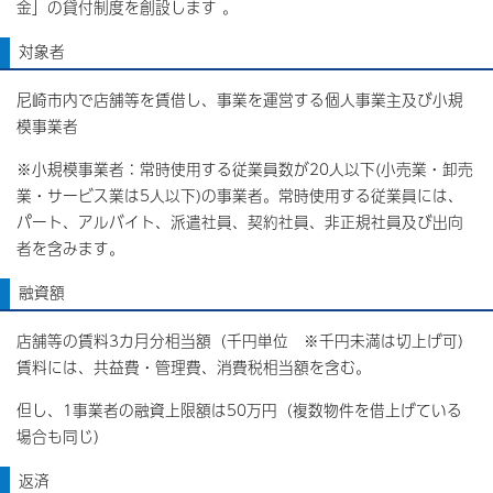
金」の貸付制度を創設します 。
対象者
尼崎市内で店舗等を賃借し、事業を運営する個人事業主及び小規
模事業者
※小規模事業者：常時使用する従業員数が20人以下(小売業・卸売
業・サービス業は5人以下)の事業者。常時使用する従業員には、
パート、アルバイト、派遣社員、契約社員、非正規社員及び出向
者を含みます。
融資額
店舗等の賃料3カ月分相当額（千円単位 ※千円未満は切上げ可）
賃料には、共益費・管理費、消費税相当額を含む。
但し、1事業者の融資上限額は50万円（複数物件を借上げている
場合も同じ）
返済