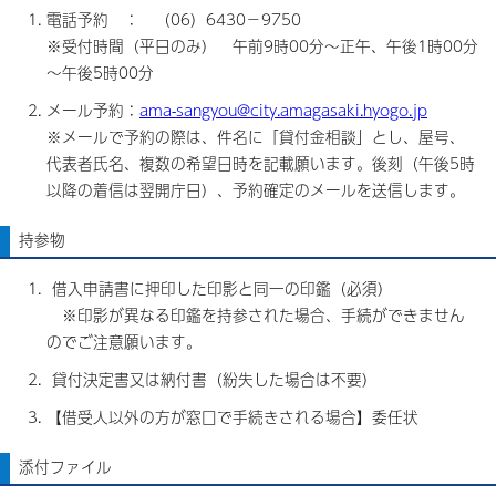
電話予約 ： （06）6430－9750
※受付時間（平日のみ） 午前9時00分～正午、午後1時00分
～午後5時00分
メール予約：
ama-sangyou@city.amagasaki.hyogo.jp
※メールで予約の際は、件名に「貸付金相談」とし、屋号、
代表者氏名、複数の希望日時を記載願います。後刻（午後5時
以降の着信は翌開庁日）、予約確定のメールを送信します。
持参物
借入申請書に押印した印影と同一の印鑑（必須）
※印影が異なる印鑑を持参された場合、手続ができません
のでご注意願います。
貸付決定書又は納付書（紛失した場合は不要）
【借受人以外の方が窓口で手続きされる場合】委任状
添付ファイル