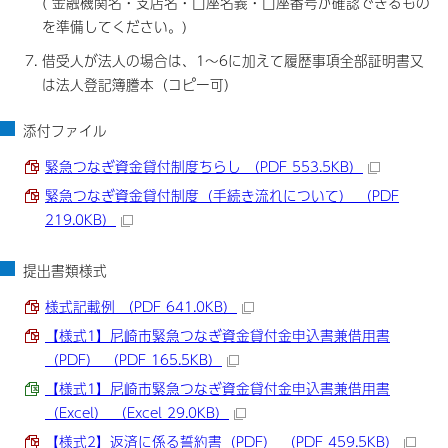
( 金融機関名・支店名・口座名義・口座番号が確認できるもの
を準備してください。)
借受人が法人の場合は、1～6に加えて履歴事項全部証明書又
は法人登記簿謄本（コピー可）
添付ファイル
緊急つなぎ資金貸付制度ちらし （PDF 553.5KB）
緊急つなぎ資金貸付制度（手続き流れについて） （PDF
219.0KB）
提出書類様式
様式記載例 （PDF 641.0KB）
【様式1】尼崎市緊急つなぎ資金貸付金申込書兼借用書
（PDF） （PDF 165.5KB）
【様式1】尼崎市緊急つなぎ資金貸付金申込書兼借用書
（Excel） （Excel 29.0KB）
【様式2】返済に係る誓約書（PDF） （PDF 459.5KB）