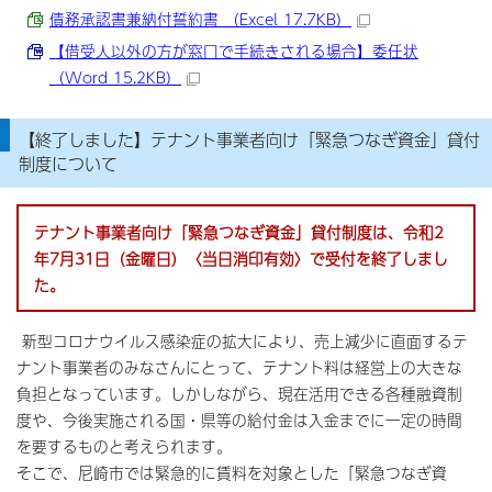
債務承認書兼納付誓約書 （Excel 17.7KB）
【借受人以外の方が窓口で手続きされる場合】委任状
（Word 15.2KB）
【終了しました】テナント事業者向け「緊急つなぎ資金」貸付
制度について
テナント事業者向け「緊急つなぎ資金」貸付制度は、令和2
年7月31日（金曜日）〈当日消印有効〉で受付を終了しまし
た。
新型コロナウイルス感染症の拡大により、売上減少に直面するテ
ナント事業者のみなさんにとって、テナント料は経営上の大きな
負担となっています。しかしながら、現在活用できる各種融資制
度や、今後実施される国・県等の給付金は入金までに一定の時間
を要するものと考えられます。
そこで、尼崎市では緊急的に賃料を対象とした「緊急つなぎ資