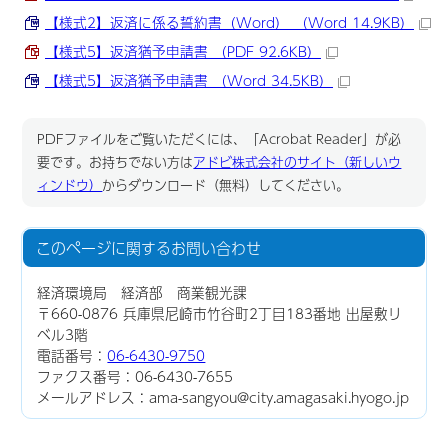
【様式2】返済に係る誓約書（Word） （Word 14.9KB）
【様式5】返済猶予申請書 （PDF 92.6KB）
【様式5】返済猶予申請書 （Word 34.5KB）
PDFファイルをご覧いただくには、「Acrobat Reader」が必
要です。お持ちでない方は
アドビ株式会社のサイト（新しいウ
ィンドウ）
からダウンロード（無料）してください。
このページに関する
お問い合わせ
経済環境局 経済部 商業観光課
〒660-0876 兵庫県尼崎市竹谷町2丁目183番地 出屋敷リ
ベル3階
電話番号：
06-6430-9750
ファクス番号：06-6430-7655
メールアドレス：ama-sangyou@city.amagasaki.hyogo.jp