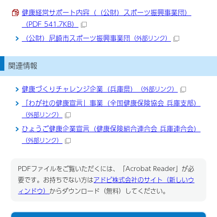
健康経営サポート内容（（公財）スポーツ振興事業団）
（PDF 541.7KB）
（公財）尼崎市スポーツ振興事業団
（外部リンク）
関連情報
健康づくりチャレンジ企業（兵庫県）
（外部リンク）
「わが社の健康宣言」事業（全国健康保険協会 兵庫支部）
（外部リンク）
ひょうご健康企業宣言（健康保険組合連合会 兵庫連合会）
（外部リンク）
PDFファイルをご覧いただくには、「Acrobat Reader」が必
要です。お持ちでない方は
アドビ株式会社のサイト（新しいウ
ィンドウ）
からダウンロード（無料）してください。