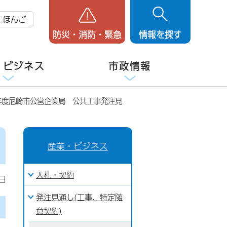
にほんご
防災・消防・緊急
情報を探す
・ビジネス
市政情報
年度尼崎市公営企業局 公共工事発注見
産業・ビジネス
入札・契約
日
発注見通し(工事、特定随
意契約)