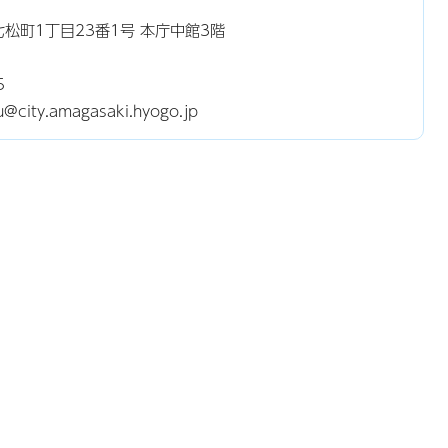
東七松町1丁目23番1号 本庁中館3階
5
ty.amagasaki.hyogo.jp