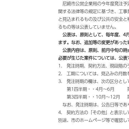
尼崎市公営企業局の今年度発注予定
関する法律等の規定に基づき、工事
と見込まれるもの及び公共の安全と
るもの等は公表していません。
公表は、原則として、毎年度、4月
ます。なお、追加等の変更があった
公表内容は、原則、前月中旬の時
必要が生じた案件については、公表
1. 発注時期、契約方法、現段階
2. 工期については、見込みの月数
3. 発注時期の欄は、次の区分とし
第1四半期・・4月～6月 第2
第3四半期・・10月～12月 第
なお、発注時期は、公告日等であり
4. 契約方法の「その他」と表示
別途、市のホームページ等で確認し