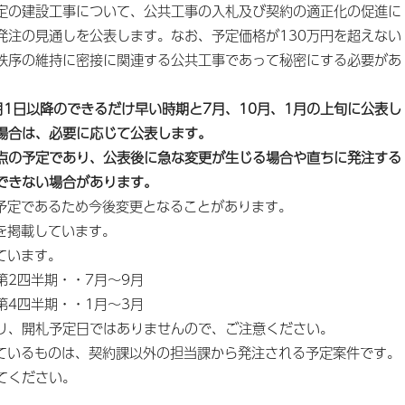
の建設工事について、公共工事の入札及び契約の適正化の促進に
発注の見通しを公表します。なお、予定価格が130万円を超えない
秩序の維持に密接に関連する公共工事であって秘密にする必要があ
1日以降のできるだけ早い時期と7月、10月、1月の上旬に公表し
場合は、必要に応じて公表します。
点の予定であり、公表後に急な変更が生じる場合や直ちに発注する
できない場合があります。
の予定であるため今後変更となることがあります。
を掲載しています。
ています。
四半期・・7月～9月
4四半期・・1月～3月
、開札予定日ではありませんので、ご注意ください。
しているものは、契約課以外の担当課から発注される予定案件です。
てください。