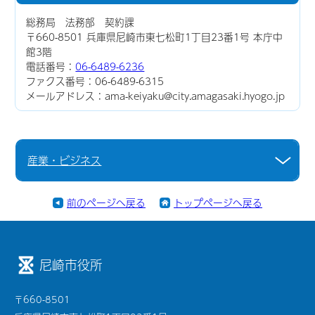
総務局 法務部 契約課
〒660-8501 兵庫県尼崎市東七松町1丁目23番1号 本庁中
館3階
電話番号：
06-6489-6236
ファクス番号：06-6489-6315
メールアドレス：ama-keiyaku@city.amagasaki.hyogo.jp
産業・ビジネス
前のページへ戻る
トップページへ戻る
尼崎市役所
〒660-8501