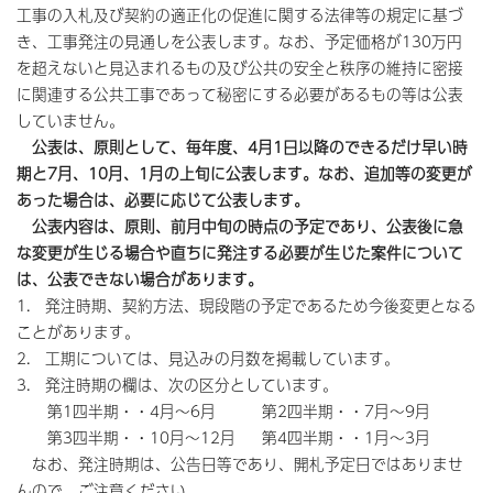
工事の入札及び契約の適正化の促進に関する法律等の規定に基づ
き、工事発注の見通しを公表します。なお、予定価格が130万円
を超えないと見込まれるもの及び公共の安全と秩序の維持に密接
に関連する公共工事であって秘密にする必要があるもの等は公表
していません。
公表は、原則として、毎年度、4月1日以降のできるだけ早い時
期と7月、10月、1月の上旬に公表します。なお、追加等の変更が
あった場合は、必要に応じて公表します。
公表内容は、原則、前月中旬の時点の予定であり、公表後に急
な変更が生じる場合や直ちに発注する必要が生じた案件について
は、公表できない場合があります。
1. 発注時期、契約方法、現段階の予定であるため今後変更となる
ことがあります。
2. 工期については、見込みの月数を掲載しています。
3. 発注時期の欄は、次の区分としています。
第1四半期・・4月～6月 第2四半期・・7月～9月
第3四半期・・10月～12月 第4四半期・・1月～3月
なお、発注時期は、公告日等であり、開札予定日ではありませ
んので、ご注意ください。