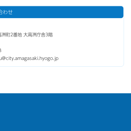
合わせ
大高洲町2番地 大高洲庁舎3階
3
ty.amagasaki.hyogo.jp