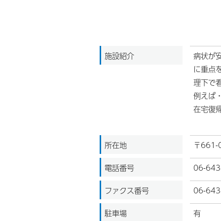
施設紹介
病状が
に重点
理下で
例えば
在宅復
所在地
〒661
電話番号
06-643
ファクス番号
06-643
駐車場
有