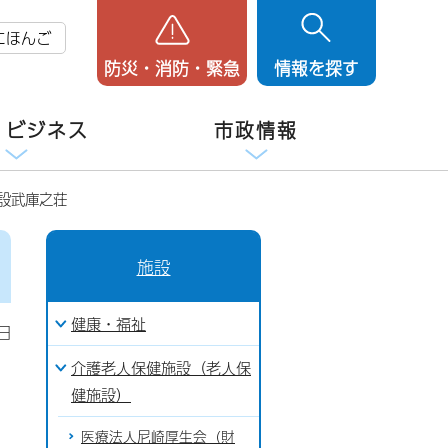
にほんご
防災・消防・緊急
情報を探す
・ビジネス
市政情報
設武庫之荘
施設
健康・福祉
日
介護老人保健施設（老人保
健施設）
医療法人尼崎厚生会（財