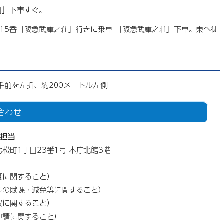
目」下車すぐ。
15番「阪急武庫之荘」行きに乗車 「阪急武庫之荘」下車。東へ徒
手前を左折、約200メートル左側
合わせ
担当
東七松町1丁目23番1号 本庁北館3階
度に関すること）
料の賦課・減免等に関すること）
収に関すること）
申請に関すること）