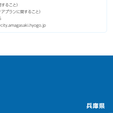
関すること）
ケアプランに関すること）
5
y.amagasaki.hyogo.jp