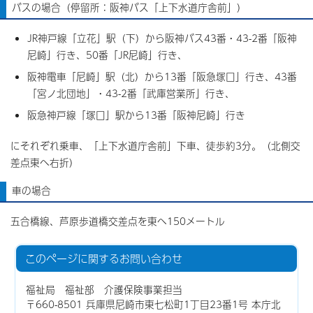
バスの場合（停留所：阪神バス「上下水道庁舎前」）
JR神戸線「立花」駅（下）から阪神バス43番・43-2番「阪神
尼崎」行き、50番「JR尼崎」行き、
阪神電車「尼崎」駅（北）から13番「阪急塚口」行き、43番
「宮ノ北団地」・43-2番「武庫営業所」行き、
阪急神戸線「塚口」駅から13番「阪神尼崎」行き
にそれぞれ乗車、「上下水道庁舎前」下車、徒歩約3分。（北側交
差点東へ右折）
車の場合
五合橋線、芦原歩道橋交差点を東へ150メートル
このページに関する
お問い合わせ
福祉局 福祉部 介護保険事業担当
〒660-8501 兵庫県尼崎市東七松町1丁目23番1号 本庁北