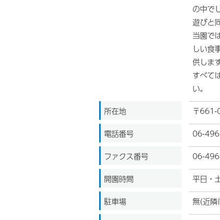
の中で
遊びと
当園で
しい食
供しま
すべて
い。
所在地
〒661
電話番号
06-496
ファクス番号
06-496
開園時間
平日・
駐車場
無(近