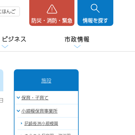
にほんご
防災・消防・緊急
情報を探す
・ビジネス
市政情報
施設
保育・子育て
日
小規模保育事業所
尼崎長洲小規模園