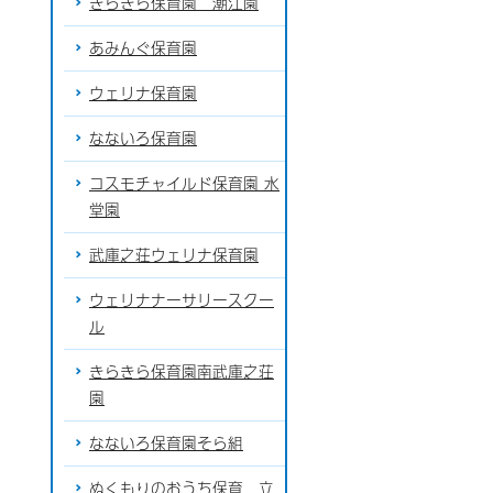
きらきら保育園 潮江園
あみんぐ保育園
ウェリナ保育園
なないろ保育園
コスモチャイルド保育園 水
堂園
武庫之荘ウェリナ保育園
ウェリナナーサリースクー
ル
きらきら保育園南武庫之荘
園
なないろ保育園そら組
ぬくもりのおうち保育 立