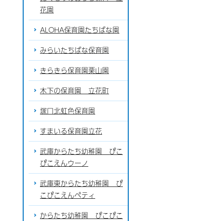
花園
ALOHA保育園たちばな園
みらいたちばな保育園
きらきら保育園栗山園
木下の保育園 立花町
塚口北虹色保育園
すまいる保育園立花
武庫からたち幼稚園 ぴこ
ぴこえんウーノ
武庫東からたち幼稚園 ぴ
こぴこえんペティ
からたち幼稚園 ぴこぴこ