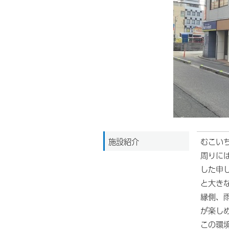
施設紹介
むこい
周りに
した申
と大き
縁側、
が楽し
この環