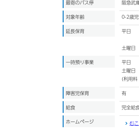
最寄のバス停
阪急武
対象年齢
0-2歳児
延長保育
平日 
/ 午
土曜日
一時預り事業
平日 
土曜日
(利用料
障害児保育
有
給食
完全給
ホームページ
むこ