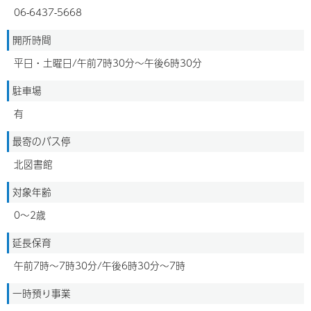
06-6437-5668
開所時間
平日・土曜日/午前7時30分～午後6時30分
駐車場
有
最寄のバス停
北図書館
対象年齢
0～2歳
延長保育
午前7時～7時30分/午後6時30分～7時
一時預り事業