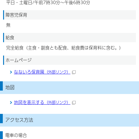
平日・土曜日/午前7時30分～午後6時30分
障害児保育
無
給食
完全給食（主食・副食とも配食、給食費は保育料に含む。）
ホームページ
なないろ保育園
（外部リンク）
地図
地図を表示する
（外部リンク）
アクセス方法
電車の場合