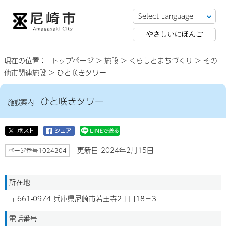
やさしいにほんご
現在の位置：
トップページ
>
施設
>
くらしとまちづくり
>
その
他市関連施設
> ひと咲きタワー
ひと咲きタワー
施設案内
更新日 2024年2月15日
ページ番号1024204
所在地
〒661-0974 兵庫県尼崎市若王寺2丁目18−3
電話番号