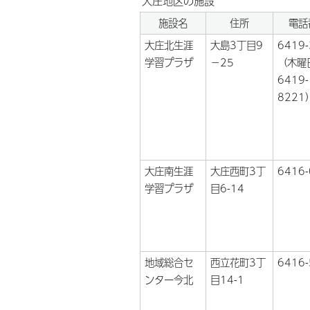
大庄地区の施設
施設名
住所
電話
大庄北生涯
大島3丁目9
6419
学習プラザ
－25
（木曜
6419-
8221
大庄南生涯
大庄西町3丁
6416
学習プラザ
目6-14
地域総合セ
西立花町3丁
6416
ンター今北
目14-1