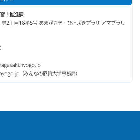
習！推進課
若王寺2丁目18番5号 あまがさき・ひと咲きプラザ アマブラリ
0
agasaki.hyogo.jp
aki.hyogo.jp（みんなの尼崎大学事務局）