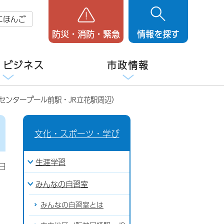
にほんご
防災・消防・緊急
情報を探す
・ビジネス
市政情報
センタープール前駅・JR立花駅周辺）
文化・スポーツ・学び
生涯学習
日
みんなの自習室
みんなの自習室とは