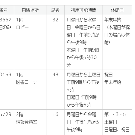
番号
自習場所
席数
利用可能時間
休館日
-3667
1階
32
月曜日から水曜
年末年始
日のみ
ロビー
日・金曜日から日
（木曜日が祝
曜日 午前9時か
日の場合は休
）
ら午後9時
館）
木曜日 午前9時
から午後5時30
分
-0159
1階
48
月曜日から土曜日
祝日
図書コーナー
午前9時から午後
年末年始
9時
日曜日 午前9時
から午後5時
-5729
2階
16
月曜日から金曜
第1・3・5
情報資料室
日 午後1時から
土曜日
午後9時
日曜日、祝日