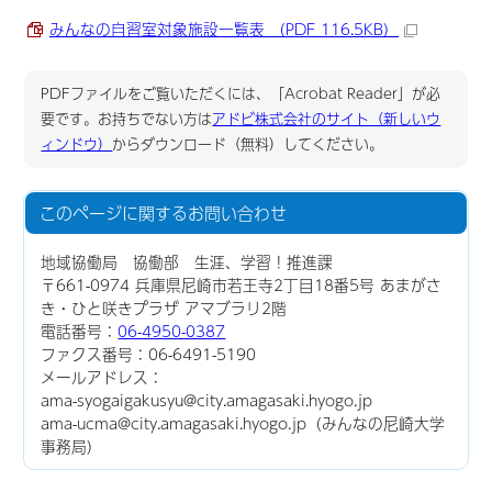
みんなの自習室対象施設一覧表 （PDF 116.5KB）
PDFファイルをご覧いただくには、「Acrobat Reader」が必
要です。お持ちでない方は
アドビ株式会社のサイト（新しいウ
ィンドウ）
からダウンロード（無料）してください。
このページに関する
お問い合わせ
地域協働局 協働部 生涯、学習！推進課
〒661-0974 兵庫県尼崎市若王寺2丁目18番5号 あまがさ
き・ひと咲きプラザ アマブラリ2階
電話番号：
06-4950-0387
ファクス番号：06-6491-5190
メールアドレス：
ama-syogaigakusyu@city.amagasaki.hyogo.jp
ama-ucma@city.amagasaki.hyogo.jp（みんなの尼崎大学
事務局）