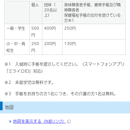
個人
団体（
身体障害者手帳、療育手帳及び精
20名以
神障害者
上）
保健福祉手帳の交付を受けている
方※1
一般・学生
500
400円
250円
円
小・中・高
250
200円
130円
校生
円
※1 入城時に手帳を提示してください。（スマートフォンアプリ
「ミライロID」対応）
※2 未就学児は無料です。
※3 手帳をお持ちの方1名につき、その介護の方1名は無料。
地図
地図を表示する
（外部リンク）