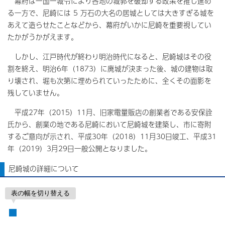
幕府は一国一城令により各地の城郭を破却する政策を推し進め
る一方で、尼崎には 5 万石の大名の居城としては大きすぎる城を
あえて造らせたことなどから、幕府がいかに尼崎を重要視してい
たかがうかがえます。
しかし、江戸時代が終わり明治時代になると、尼崎城はその役
割を終え、明治6年（1873）に廃城が決まった後、城の建物は取
り壊され、堀も次第に埋められていったために、全くその面影を
残していません。
平成27年（2015）11月、旧家電量販店の創業者である安保詮
氏から、創業の地である尼崎において尼崎城を建築し、市に寄附
するご意向が示され、平成30年（2018）11月30日竣工、平成31
年（2019）3月29日一般公開となりました。
尼崎城の詳細について
表の幅を切り替える