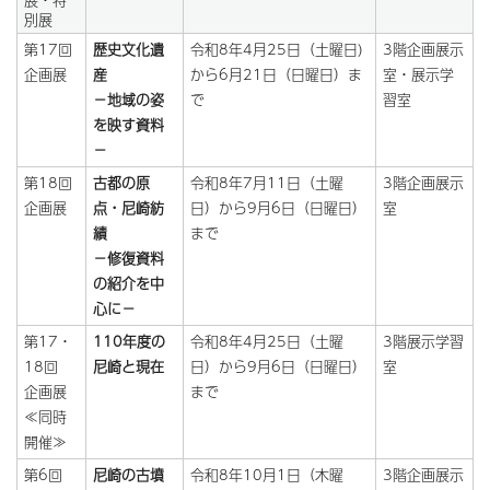
展・特
別展
第17回
歴史文化遺
令和8年4月25日（土曜日)
3階企画展示
企画展
産
から6月21日（日曜日）ま
室・展示学
－地域の姿
で
習室
を映す資料
－
第18回
古都の原
令和8年7月11日（土曜
3階企画展示
企画展
点・尼崎紡
日）から9月6日（日曜日）
室
績
まで
－修復資料
の紹介を中
心に－
第17・
110年度の
令和8年4月25日（土曜
3階展示学習
18回
尼崎と現在
日）から9月6日（日曜日）
室
企画展
まで
≪同時
開催≫
第6回
尼崎の古墳
令和8年10月1日（木曜
3階企画展示