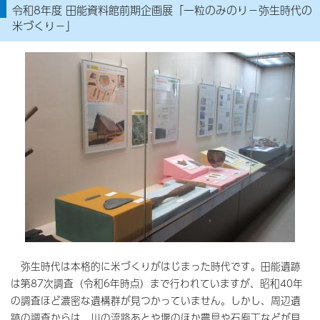
令和8年度 田能資料館前期企画展「一粒のみのり－弥生時代の
米づくり－」
弥生時代は本格的に米づくりがはじまった時代です。田能遺跡
は第87次調査（令和6年時点）まで行われていますが、昭和40年
の調査ほど濃密な遺構群が見つかっていません。しかし、周辺遺
跡の調査からは、川の流路あとや堰のほか農具や石庖丁などが見