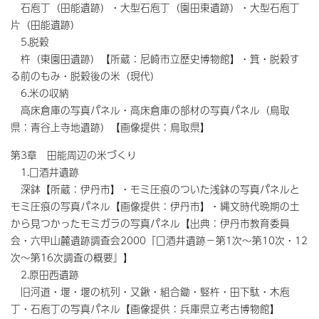
石庖丁（田能遺跡）・大型石庖丁（園田東遺跡）・大型石庖丁
片（田能遺跡）
5.脱穀
杵（東園田遺跡）【所蔵：尼崎市立歴史博物館】・箕・脱穀す
る前のもみ・脱穀後の米（現代）
6.米の収納
高床倉庫の写真パネル・高床倉庫の部材の写真パネル（鳥取
県：青谷上寺地遺跡）【画像提供：鳥取県】
第3章 田能周辺の米づくり
1.口酒井遺跡
深鉢【所蔵：伊丹市】・モミ圧痕のついた浅鉢の写真パネルと
モミ圧痕の写真パネル【画像提供：伊丹市】・縄文時代晩期の土
から見つかったモミガラの写真パネル【出典：伊丹市教育委員
会・六甲山麓遺跡調査会2000『口酒井遺跡－第1次～第10次・12
次～第16次調査の概要』】
2.原田西遺跡
旧河道・堰・堰の杭列・又鍬・組合鋤・竪杵・田下駄・木庖
丁・石庖丁の写真パネル【画像提供：兵庫県立考古博物館】