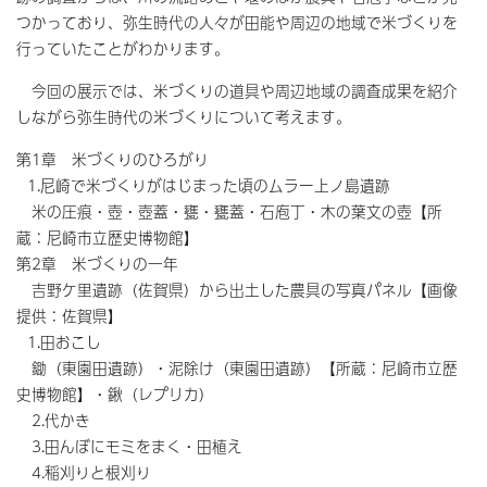
つかっており、弥生時代の人々が田能や周辺の地域で米づくりを
行っていたことがわかります。
今回の展示では、米づくりの道具や周辺地域の調査成果を紹介
しながら弥生時代の米づくりについて考えます。
第1章 米づくりのひろがり
1.尼崎で米づくりがはじまった頃のムラー上ノ島遺跡
米の圧痕・壺・壺蓋・甕・甕蓋・石庖丁・木の葉文の壺【所
蔵：尼崎市立歴史博物館】
第2章 米づくりの一年
吉野ケ里遺跡（佐賀県）から出土した農具の写真パネル【画像
提供：佐賀県】
1.田おこし
鋤（東園田遺跡）・泥除け（東園田遺跡）【所蔵：尼崎市立歴
史博物館】・鍬（レプリカ）
2.代かき
3.田んぼにモミをまく・田植え
4.稲刈りと根刈り