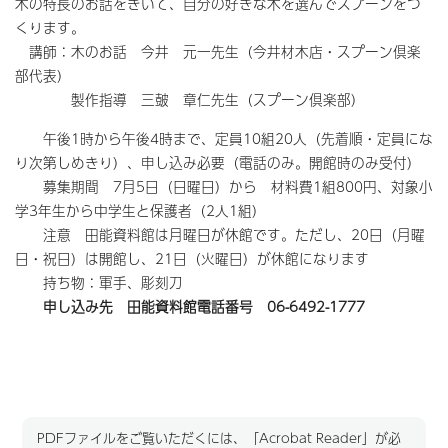
木の特長のお話をきいて、自分の好きな木を選んでスプーンをつ
くります。
講師：木のお話 今井 元一先生（今井材木店・スプーン倶楽
部代表）
製作指導 三皷 章仁先生（スプーン倶楽部）
午後1時から午後4時まで、定員10組20人（先着順・定員にな
り次第しめきり）、申し込み必要（電話のみ。開館時のみ受付）
募集期間 7月5日（日曜日）から 材料費1組800円、対象小
学3年生から中学生と保護者（2人1組）
注意 田能資料館は月曜日が休館です。ただし、20日（月曜
日・祝日）は開館し、21日（火曜日）が休館になります
持ち物：軍手、彫刻刀
申し込み先 田能資料館電話番号 06-6492-1777
PDFファイルをご覧いただくには、「Acrobat Reader」が必