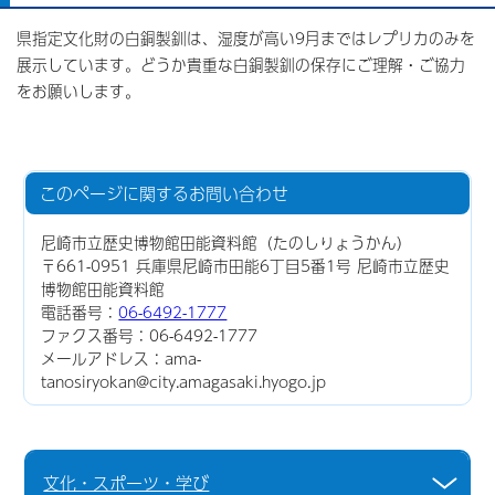
県指定文化財の白銅製釧は、湿度が高い9月まではレプリカのみを
展示しています。どうか貴重な白銅製釧の保存にご理解・ご協力
をお願いします。
このページに関する
お問い合わせ
尼崎市立歴史博物館田能資料館（たのしりょうかん）
〒661-0951 兵庫県尼崎市田能6丁目5番1号 尼崎市立歴史
博物館田能資料館
電話番号：
06-6492-1777
ファクス番号：06-6492-1777
メールアドレス：ama-
tanosiryokan@city.amagasaki.hyogo.jp
文化・スポーツ・学び