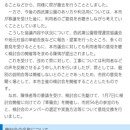
ることなどから、同様に県が撤去を行うこととしました。
一方で、今後の西武庫公園のあり方や利活用については、本市
が移譲を受けた後に、利用者のご意見をお聴きしながら考えてい
くこととしていました。
こうした協議内容や状況について、西武庫公園管理運営協議会
や地元社協の単組会長などに報告・提案を行ったところ、多くの
意見を受けるとともに、本市議会に対しても利用者等の意見を聴
く検討会の開催等を求める陳情が提出されました。
これを受けて、改めて県に対して、工事については利用者など
の声を反映させるよう申し入れを行いましたが、県としては、個
別の説明会等は開催しないとのことであったため、市民の意見を
聞く場として、本市主催の検討会を開催することとしたもので
す。
なお、陳情者等の要請を受け、検討会に先駆けて、1月7日に検
討会開催に向けての「準備会」を開催し、市民56名の参加のも
と、検討会のメンバーの選定や実施方法等について意見交換を行
いました。
検討会の名称について