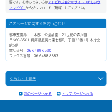
要です。お持ちでない方は
アドビ株式会社のサイト（新しいウ
ィンドウ）
からダウンロード（無料）してください。
このページに関する
お問い合わせ
都市整備局 土木部 公園計画・21世紀の森担当
〒660-8501 兵庫県尼崎市東七松町1丁目23番1号 本庁北
館6階
電話番号：
06-6489-6530
ファクス番号：06-6488-8883
くらし・手続き
前のページへ戻る
トップページへ戻る