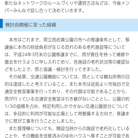
新たなネットワークのルールづくりや運営方法などは、今後メン
バーみんなで話し合って決めていきます。
検討会開催に至った経緯
本市はこれまで、県立西武庫公園の市への移譲条件として、移
譲後に本市の財政負担が生じる恐れのある老朽施設等について
は、平成24年3月末の公園移譲までに、県が責任を持って補修や
撤去を行うように申し入れており、各施設の老朽状況等の確認な
どをした上で、県と協議・検討を行ってきました。
その結果、交通公園機能については、県としては概ね所期の目
的は達成したと考えていること、また本市は従前より市独自で交
通安全教室事業を行っており、その代替は可能であることから、
県が行っている交通安全教室は引き継がないこととし、公園の約
1/3の面積を占め、特定利用しかできない交通公園部分について
は、多目的に利用が可能な広場として再整備する方向で、移譲ま
でに県が工事を行うこととしました。
また管理棟についても、開設当時からの施設で老朽化している
ことや、その機能を改修済みのゆめハウスへ移すことが可能であ