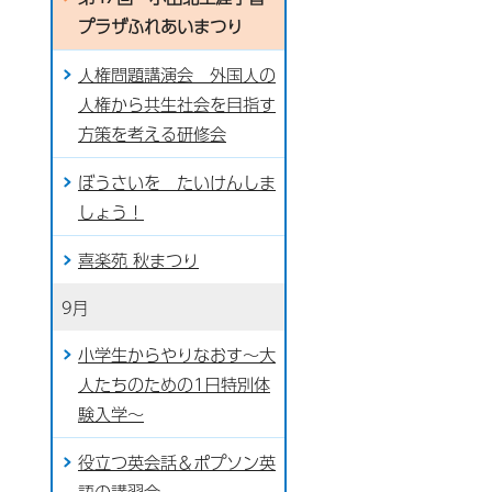
プラザふれあいまつり
人権問題講演会 外国人の
人権から共生社会を目指す
方策を考える研修会
ぼうさいを たいけんしま
しょう！
喜楽苑 秋まつり
9月
小学生からやりなおす～大
人たちのための1日特別体
験入学～
役立つ英会話＆ポプソン英
語の講習会