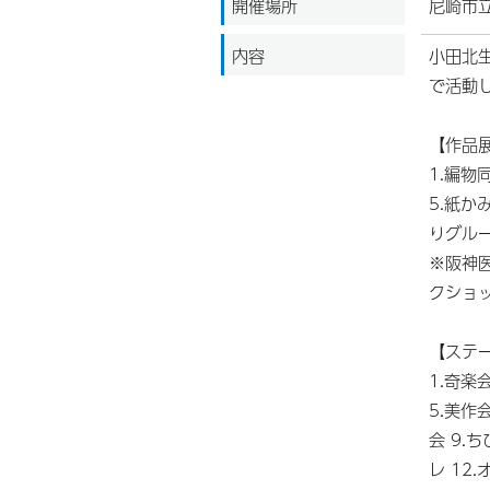
開催場所
尼崎市
内容
小田北
で活動
【作品展
1.編物
5.紙か
りグル
※阪神
クショ
【ステー
1.奇楽
5.美作
会 9.
レ 12