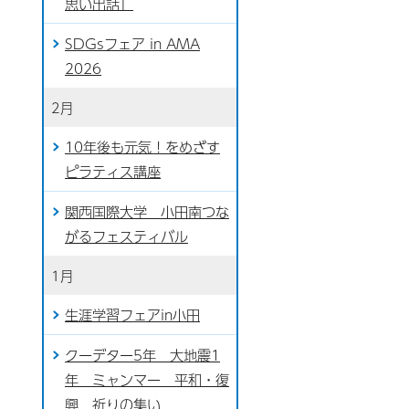
思い出話」
SDGsフェア in AMA
2026
2月
10年後も元気！をめざす
ピラティス講座
関西国際大学 小田南つな
がるフェスティバル
1月
生涯学習フェアin小田
クーデター5年 大地震1
年 ミャンマー 平和・復
興 祈りの集い