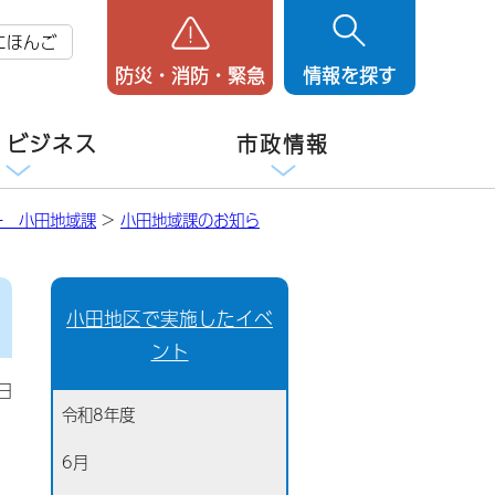
にほんご
防災・消防・緊急
情報を探す
・ビジネス
市政情報
ー 小田地域課
>
小田地域課のお知ら
小田地区で実施したイベ
ント
日
令和8年度
6月