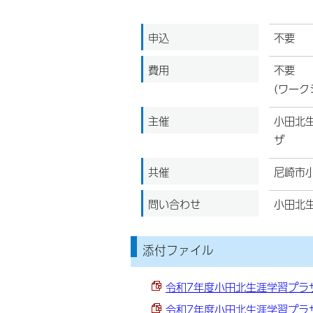
申込
不要
費用
不要
(ワーク
主催
小田北
ザ
共催
尼崎市
問い合わせ
小田北生
添付ファイル
令和7年度小田北生涯学習プラザふ
令和7年度小田北生涯学習プラザふ