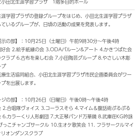
立小田北生涯学習プラザ 1階多目的ホール
生涯学習プラザの登録グループをはじめ、小田北生涯学習プラザ
しているグループが、日頃の活動の成果を発表します。
示の部】：10月25日（土曜日）午前9時30分～午後4時
同好会 2.絵手紙縁の会 3.ODAバルーン&アート 4.かきつばた会
みクラブ 6.古布を楽しむ会 7.小田陶芸グループ 8.やさしい木彫
ープ
医療生活協同組合、小田北生涯学習プラザ市民企画委員会がワー
ップを出展します。
ジの部】：10月26日（日曜日）午後0時～午後4時
会 2.合唱隊ヴォイス 3.コーラスそら 4.マイム＆腹話術ぷるぷる
会 6.カラーくり人形劇団 7.大正琴バンド万華鏡 8.武庫荘KG吟詠
ちびっこチャンゴサークル 10.生オケ歌笑会 11. フラサークルマイ
.オリオンダンスクラブ