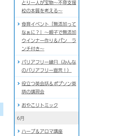
とり一人が宝物～不登支援
校の本質を考える～
食育イベント「無添加って
なぁに？」～親子で無添加
ウインナー作り＆パン ラ
ンチ付き～
バリアフリー縁日（みんな
のバリアフリー宣言！）
役立つ英会話＆ポプソン英
語の講習会
おやこリトミック
6月
ハーブ＆アロマ講座