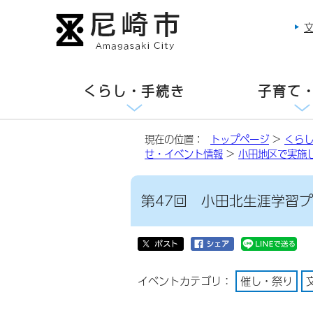
くらし・手続き
子育て
現在の位置：
トップページ
>
くら
せ・イベント情報
>
小田地区で実施
第47回 小田北生涯学習
イベントカテゴリ：
催し・祭り