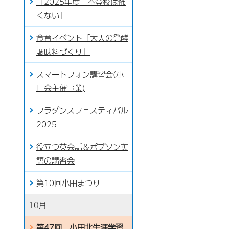
「2025年度 不登校は怖
くない」
食育イベント「大人の発酵
調味料づくり」
スマートフォン講習会(小
田会主催事業)
フラダンスフェスティバル
2025
役立つ英会話＆ポプソン英
語の講習会
第10回小田まつり
10月
第47回 小田北生涯学習