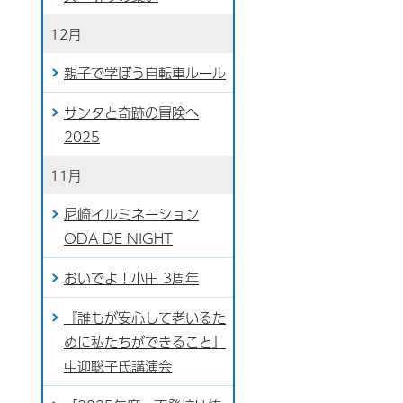
12月
親子で学ぼう自転車ルール
サンタと奇跡の冒険へ
2025
11月
尼崎イルミネーション
ODA DE NIGHT
おいでよ！小田 3周年
『誰もが安心して老いるた
めに私たちができること』
中迎聡子氏講演会