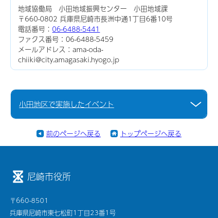
地域協働局 小田地域振興センター 小田地域課
〒660-0802 兵庫県尼崎市長洲中通1丁目6番10号
電話番号：
06-6488-5441
ファクス番号：06-6488-5459
メールアドレス：ama-oda-
chiiki@city.amagasaki.hyogo.jp
小田地区で実施したイベント
前のページへ戻る
トップページへ戻る
尼崎市役所
〒660-8501
兵庫県尼崎市東七松町1丁目23番1号