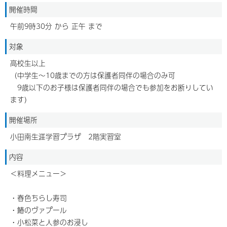
開催時間
午前9時30分 から 正午 まで
対象
高校生以上
（中学生～10歳までの方は保護者同伴の場合のみ可
9歳以下のお子様は保護者同伴の場合でも参加をお断りしてい
ます）
開催場所
小田南生涯学習プラザ 2階実習室
内容
＜料理メニュー＞
・春色ちらし寿司
・鰆のヴァプール
・小松菜と人参のお浸し