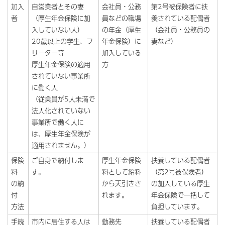
加入
自営業者とその妻
会社員・公務
第2号被保険者に扶
者
（厚生年金保険に加
員などの職場
養されている配偶者
入していない人）
の年金（厚生
（会社員・公務員の
20歳以上の学生、フ
年金保険）に
妻など）
リーター等
加入している
厚生年金保険の適用
方
されていない事業所
に働く人
（従業員が5人未満で
法人化されていない
事業所で働く人に
は、厚生年金保険が
適用されません。）
保険
ご自身で納付しま
厚生年金保険
扶養している配偶者
料
す。
料として給料
（第2号被保険者）
の納
から天引きさ
の加入している厚生
付
れます。
年金保険で一括して
方法
負担しています。
手続
市内に居住する人は
勤務先
扶養している配偶者