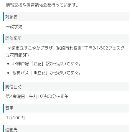
情報交換や療育勉強会を行っています。
対象者
未就学児
開催場所
尼崎市立すこやかプラザ（尼崎市七松町1丁目3-1-502フェスタ
立花南館5F）
JR神戸線「立花」駅から歩いてすぐ。
阪神バス「JR立花」から歩いてすぐ。
開催日時
第4金曜日 午前10時00分～正午
費用
1回100円
連絡先