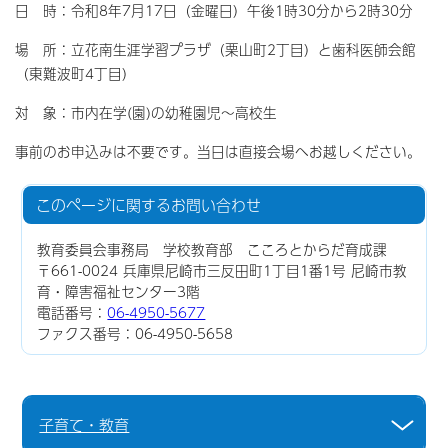
日 時：令和8年7月17日（金曜日）午後1時30分から2時30分
場 所：立花南生涯学習プラザ（栗山町2丁目）と歯科医師会館
（東難波町4丁目）
対 象：市内在学(園)の幼稚園児～高校生
事前のお申込みは不要です。当日は直接会場へお越しください。
このページに関する
お問い合わせ
教育委員会事務局 学校教育部 こころとからだ育成課
〒661-0024 兵庫県尼崎市三反田町1丁目1番1号 尼崎市教
育・障害福祉センター3階
電話番号：
06-4950-5677
ファクス番号：06-4950-5658
子育て・教育