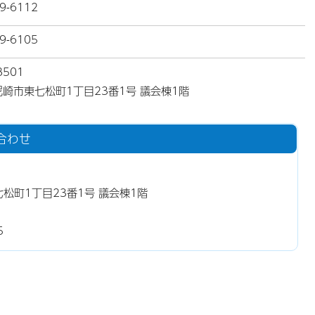
9-6112
9-6105
8501
崎市東七松町1丁目23番1号 議会棟1階
合わせ
七松町1丁目23番1号 議会棟1階
5