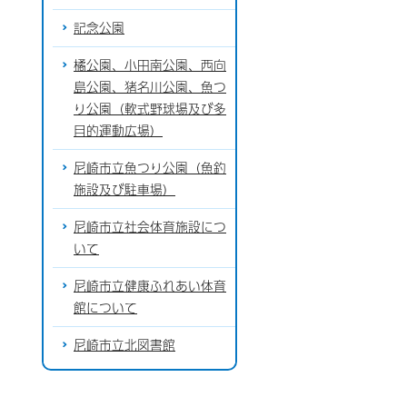
記念公園
橘公園、小田南公園、西向
島公園、猪名川公園、魚つ
り公園（軟式野球場及び多
目的運動広場）
尼崎市立魚つり公園（魚釣
施設及び駐車場）
尼崎市立社会体育施設につ
いて
尼崎市立健康ふれあい体育
館について
尼崎市立北図書館