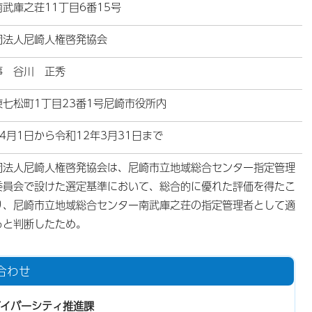
武庫之荘11丁目6番15号
団法人尼崎人権啓発協会
事 谷川 正秀
東七松町1丁目23番1号尼崎市役所内
4月1日から令和12年3月31日まで
団法人尼崎人権啓発協会は、尼崎市立地域総合センター指定管理
委員会で設けた選定基準において、総合的に優れた評価を得たこ
り、尼崎市立地域総合センター南武庫之荘の指定管理者として適
ると判断したため。
合わせ
イバーシティ推進課