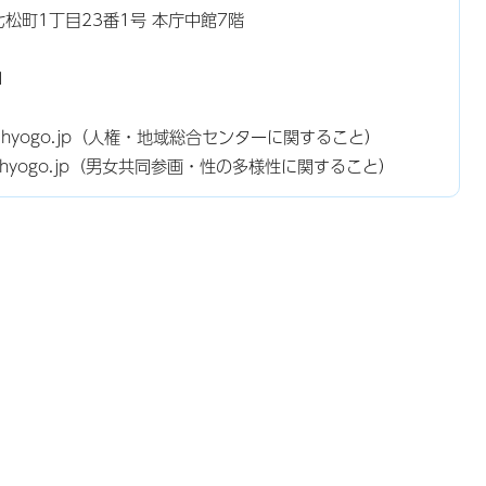
東七松町1丁目23番1号 本庁中館7階
1
gasaki.hyogo.jp（人権・地域総合センターに関すること）
asaki.hyogo.jp（男女共同参画・性の多様性に関すること）