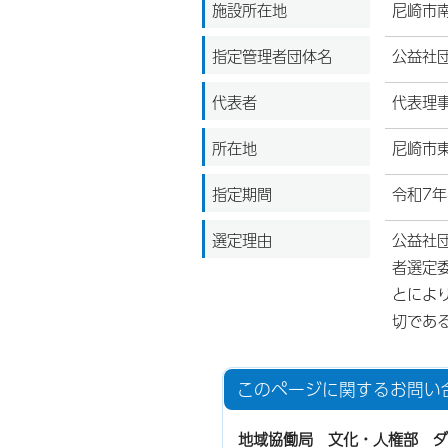
施設所在地
尼崎市南
指定管理者団体名
公益社
代表者
代表理
所在地
尼崎市
指定期間
令和7年
選定理由
公益社
者選定
とによ
切であ
このページに関する
お問い
地域協働局 文化・人権部 ダ