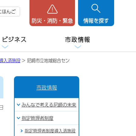
にほんご
防災・消防・緊急
情報を探す
・ビジネス
市政情報
導入済施設
> 尼崎市立地域総合セン
市政情報
みんなで考える尼崎の未来
日
指定管理者制度
指定管理者制度導入済施設