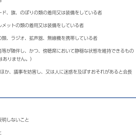
カード、旗、のぼりの類の着用又は装備をしている者
ヘルメットの類の着用又は装備をしている者
器の類、ラジオ、拡声器、無線機を携帯している者
護者等が随伴し、かつ、傍聴席において静穏な状態を維持できるもの
はありません。）
げるもののほか、議事を妨害し、又は人に迷惑を及ぼすおそれがあると会長
を表明しないこと
と