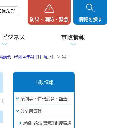
にほんご
防災・消防・緊急
情報を探す
・ビジネス
市政情報
審議会（令和4年4月1日廃止）
> 審
市政情報
条例等・情報公開・監査
日
公文書管理
尼崎市公文書管理制度審議