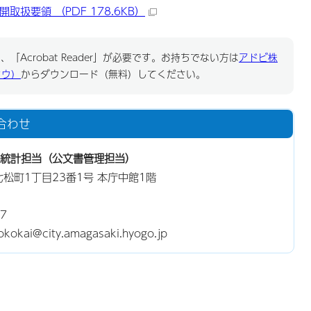
扱要領 （PDF 178.6KB）
「Acrobat Reader」が必要です。お持ちでない方は
アドビ株
ドウ）
からダウンロード（無料）してください。
合わせ
統計担当（公文書管理担当）
東七松町1丁目23番1号 本庁中館1階
7
ai@city.amagasaki.hyogo.jp