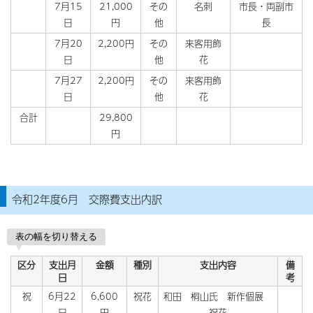
7月15
21,000
その
名刺
市長・両副市
日
円
他
長
7月20
2,200円
その
来客用飾
日
他
花
7月27
2,200円
その
来客用飾
日
他
花
合計
29,800
円
令和2年度6月 交際費支出内訳
表の幅を切り替える
区分
支出月
金額
種別
支出内容
備
日
考
祝
6月22
6,600
祝花
和田 桐山氏 新作個展
日
円
祝花