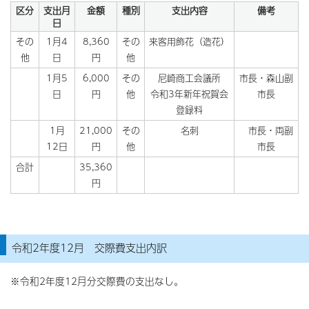
区分
支出月
金額
種別
支出内容
備考
日
その
1月4
8,360
その
来客用飾花（造花）
他
日
円
他
1月5
6,000
その
尼崎商工会議所
市長・森山副
日
円
他
令和3年新年祝賀会
市長
登録料
1月
21,000
その
名刺
市長・両副
12日
円
他
市長
合計
35,360
円
令和2年度12月 交際費支出内訳
※令和2年度12月分交際費の支出なし。