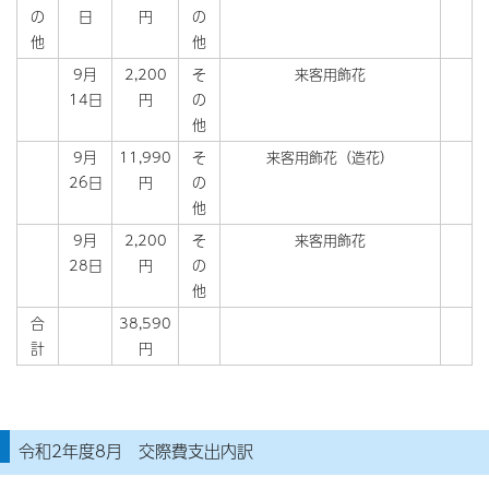
の
日
円
の
他
他
9月
2,200
そ
来客用飾花
14日
円
の
他
9月
11,990
そ
来客用飾花（造花）
26日
円
の
他
9月
2,200
そ
来客用飾花
28日
円
の
他
合
38,590
計
円
令和2年度8月 交際費支出内訳