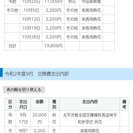
弔慰
10月20日
11,000円
供花
中田家葬儀
その他
10月5日
2,200円
その他
来客用飾花
10月12日
2,200円
その他
来客用飾花
10月19日
2,200円
その他
来客用飾花
10月26日
2,200円
その他
来客用飾花
合計
19,800円
令和2年度9月 交際費支出内訳
表の幅を切り替える
区
支出
金額
種
支出内容
備
分
月日
別
考
弔
9月
20,000
供
太平洋戦全国空爆犠牲者追悼平
慰
17日
円
花
和祈念式 供花
そ
9月7
2,200
そ
来客用飾花