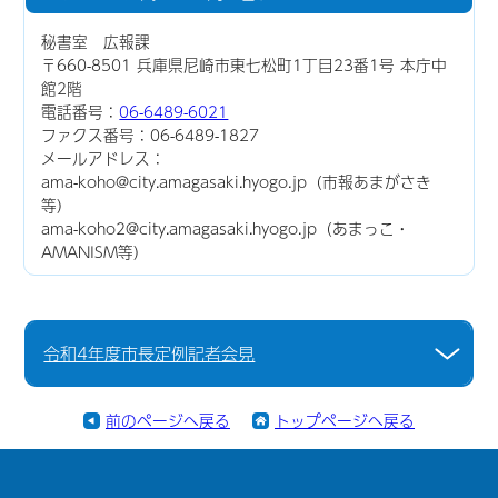
秘書室 広報課
〒660-8501 兵庫県尼崎市東七松町1丁目23番1号 本庁中
館2階
電話番号：
06-6489-6021
ファクス番号：06-6489-1827
メールアドレス：
ama-koho@city.amagasaki.hyogo.jp（市報あまがさき
等）
ama-koho2@city.amagasaki.hyogo.jp（あまっこ・
AMANISM等）
令和4年度市長定例記者会見
前のページへ戻る
トップページへ戻る