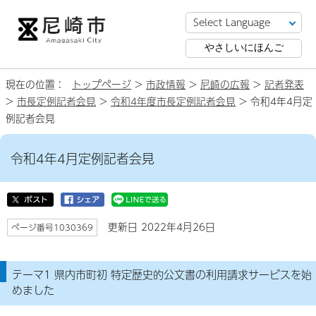
やさしいにほんご
現在の位置：
トップページ
>
市政情報
>
尼崎の広報
>
記者発表
>
市長定例記者会見
>
令和4年度市長定例記者会見
> 令和4年4月定
例記者会見
令和4年4月定例記者会見
更新日 2022年4月26日
ページ番号1030369
テーマ1 県内市町初 特定歴史的公文書の利用請求サービスを始
めました