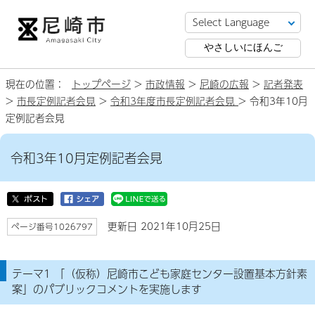
やさしいにほんご
現在の位置：
トップページ
>
市政情報
>
尼崎の広報
>
記者発表
>
市長定例記者会見
>
令和3年度市長定例記者会見
> 令和3年10月
定例記者会見
令和3年10月定例記者会見
更新日 2021年10月25日
ページ番号1026797
テーマ1 「（仮称）尼崎市こども家庭センター設置基本方針素
案」のパブリックコメントを実施します