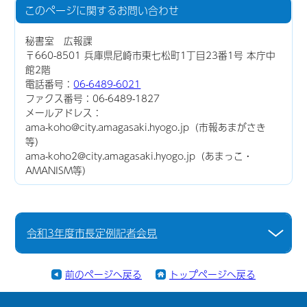
このページに関する
お問い合わせ
秘書室 広報課
〒660-8501 兵庫県尼崎市東七松町1丁目23番1号 本庁中
館2階
電話番号：
06-6489-6021
ファクス番号：06-6489-1827
メールアドレス：
ama-koho@city.amagasaki.hyogo.jp（市報あまがさき
等）
ama-koho2@city.amagasaki.hyogo.jp（あまっこ・
AMANISM等）
令和3年度市長定例記者会見
前のページへ戻る
トップページへ戻る