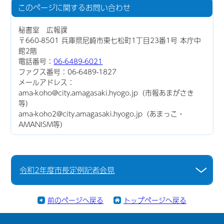
このページに関する
お問い合わせ
秘書室 広報課
〒660-8501 兵庫県尼崎市東七松町1丁目23番1号 本庁中
館2階
電話番号：
06-6489-6021
ファクス番号：06-6489-1827
メールアドレス：
ama-koho@city.amagasaki.hyogo.jp（市報あまがさき
等）
ama-koho2@city.amagasaki.hyogo.jp（あまっこ・
AMANISM等）
令和2年度市長定例記者会見
前のページへ戻る
トップページへ戻る