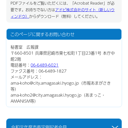
PDFファイルをご覧いただくには、「Acrobat Reader」が必
要です。お持ちでない方は
アドビ株式会社のサイト（新しいウ
ィンドウ）
からダウンロード（無料）してください。
このページに関する
お問い合わせ
秘書室 広報課
〒660-8501 兵庫県尼崎市東七松町1丁目23番1号 本庁中
館2階
電話番号：
06-6489-6021
ファクス番号：06-6489-1827
メールアドレス：
ama-koho@city.amagasaki.hyogo.jp（市報あまがさき
等）
ama-koho2@city.amagasaki.hyogo.jp（あまっこ・
AMANISM等）
令和元年度市長定例記者会見