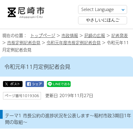
やさしいにほんご
現在の位置：
トップページ
>
市政情報
>
尼崎の広報
>
記者発表
>
市長定例記者会見
>
令和元年度市長定例記者会見
> 令和元年11
月定例記者会見
令和元年11月定例記者会見
更新日 2019年11月27日
ページ番号1019306
テーマ1 市長公約の進捗状況を公表します～稲村市政3期目1年
間の取組～