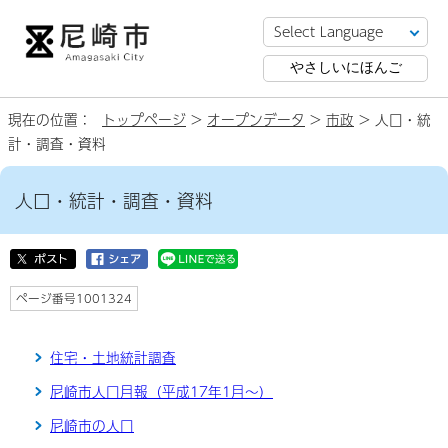
やさしいにほんご
現在の位置：
トップページ
>
オープンデータ
>
市政
> 人口・統
計・調査・資料
人口・統計・調査・資料
ページ番号1001324
住宅・土地統計調査
尼崎市人口月報（平成17年1月～）
尼崎市の人口