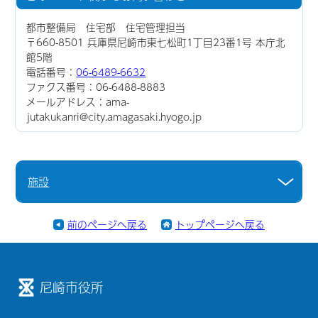
都市整備局 住宅部 住宅管理担当
〒660-8501 兵庫県尼崎市東七松町1丁目23番1号 本庁北
館5階
電話番号：
06-6489-6632
ファクス番号：06-6488-8883
メールアドレス：ama-
jutakukanri@city.amagasaki.hyogo.jp
施設
前のページへ戻る
トップページへ戻る
尼崎市役所