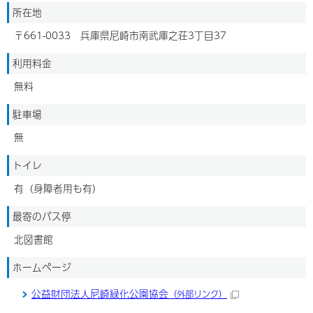
所在地
〒661-0033 兵庫県尼崎市南武庫之荘3丁目37
利用料金
無料
駐車場
無
トイレ
有（身障者用も有）
最寄のバス停
北図書館
ホームページ
公益財団法人尼崎緑化公園協会
（外部リンク）