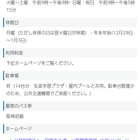
火曜～土曜 午前9時～午後9時/ 日曜・祝日 午前9時～午後5時
15分
休館日
月曜（ただし体育の日は翌火曜日が休館）・年末年始(12月29日
～1月3日)
利用料金
下記ホームページをご覧ください。
駐車場
有（14台分 生涯学習プラザ・屋内プールと共用。駐車台数僅少
のため、公共交通機関でご来館ください。）
最寄のバス停
阪神尼崎
ホームページ