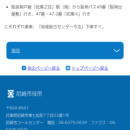
阪急神戸線「武庫之荘」駅（南）から阪神バス49番「阪神出
屋敷」行き、47番・47-2番「武庫川」行き
にそれぞれ乗車、「地域総合センター今北」下車すぐ。
施設
前のページへ戻る
トップページへ戻る
尼崎市役所
〒660-8501
兵庫県尼崎市東七松町1丁目23番1号
尼崎市コールセンター 電話：06-6375-5639 ファクス：06-
6375-5625