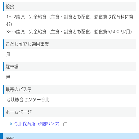
給食
1～2歳児：完全給食（主食・副食とも配食、給食費は保育料に含
む）
3～5歳児：完全給食（主食・副食とも配食、給食費6,500円/月)
こども誰でも通園事業
無
駐車場
無
最寄のバス停
地域総合センター今北
ホームページ
今北保育所
（外部リンク）
地図