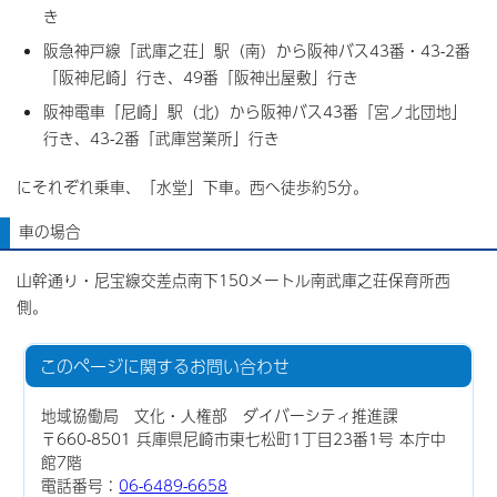
き
阪急神戸線「武庫之荘」駅（南）から阪神バス43番・43-2番
「阪神尼崎」行き、49番「阪神出屋敷」行き
阪神電車「尼崎」駅（北）から阪神バス43番「宮ノ北団地」
行き、43-2番「武庫営業所」行き
にそれぞれ乗車、「水堂」下車。西へ徒歩約5分。
車の場合
山幹通り・尼宝線交差点南下150メートル南武庫之荘保育所西
側。
このページに関する
お問い合わせ
地域協働局 文化・人権部 ダイバーシティ推進課
〒660-8501 兵庫県尼崎市東七松町1丁目23番1号 本庁中
館7階
電話番号：
06-6489-6658