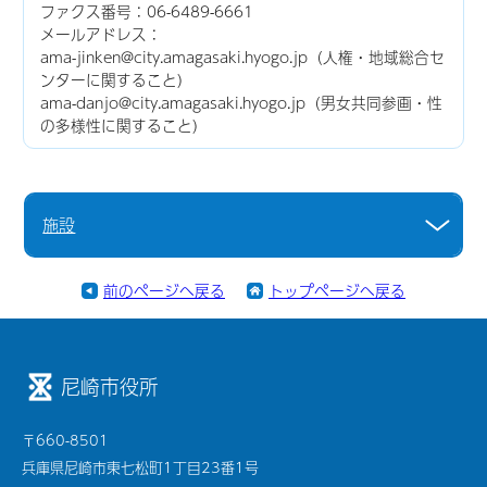
ファクス番号：06-6489-6661
メールアドレス：
ama-jinken@city.amagasaki.hyogo.jp（人権・地域総合セ
ンターに関すること）
ama-danjo@city.amagasaki.hyogo.jp（男女共同参画・性
の多様性に関すること）
施設
前のページへ戻る
トップページへ戻る
尼崎市役所
〒660-8501
兵庫県尼崎市東七松町1丁目23番1号