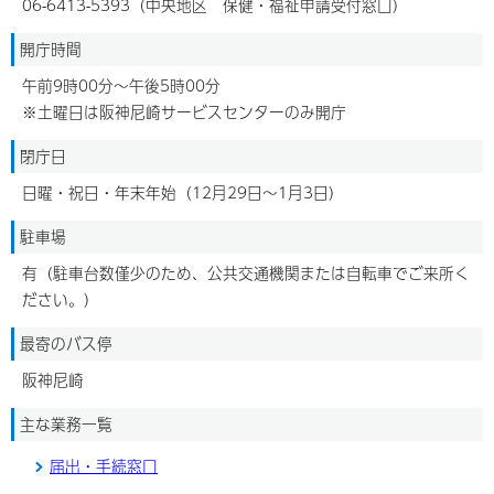
06-6413-5393（中央地区 保健・福祉申請受付窓口）
開庁時間
午前9時00分～午後5時00分
※土曜日は阪神尼崎サービスセンターのみ開庁
閉庁日
日曜・祝日・年末年始（12月29日～1月3日）
駐車場
有（駐車台数僅少のため、公共交通機関または自転車でご来所く
ださい。）
最寄のバス停
阪神尼崎
主な業務一覧
届出・手続窓口