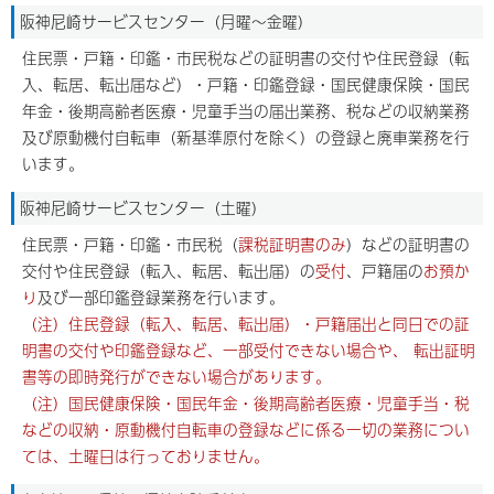
阪神尼崎サービスセンター（月曜～金曜）
住民票・戸籍・印鑑・市民税などの証明書の交付や住民登録（転
入、転居、転出届など）・戸籍・印鑑登録・国民健康保険・国民
年金・後期高齢者医療・児童手当の届出業務、税などの収納業務
及び原動機付自転車（新基準原付を除く）の登録と廃車業務を行
います。
阪神尼崎サービスセンター（土曜）
住民票・戸籍・印鑑・市民税（
課税証明書のみ
）などの証明書の
交付や住民登録（転入、転居、転出届）の
受付
、戸籍届の
お預か
り
及び一部印鑑登録業務を行います。
（注）住民登録（転入、転居、転出届）・戸籍届出と同日での証
明書の交付や印鑑登録など、一部受付できない場合や、 転出証明
書等の即時発行ができない場合があります。
（注）国民健康保険・国民年金・後期高齢者医療・児童手当・税
などの収納・原動機付自転車の登録などに係る一切の業務につい
ては、土曜日は行っておりません。