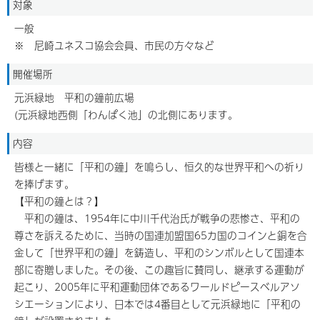
対象
一般
※ 尼崎ユネスコ協会会員、市民の方々など
開催場所
元浜緑地 平和の鐘前広場
(元浜緑地西側「わんぱく池」の北側にあります。
内容
皆様と一緒に「平和の鐘」を鳴らし、恒久的な世界平和への祈り
を捧げます。
【平和の鐘とは？】
平和の鐘は、1954年に中川千代治氏が戦争の悲惨さ、平和の
尊さを訴えるために、当時の国連加盟国65カ国のコインと銅を合
金して「世界平和の鐘」を鋳造し、平和のシンボルとして国連本
部に寄贈しました。その後、この趣旨に賛同し、継承する運動が
起こり、2005年に平和運動団体であるワールドピースベルアソ
シエーションにより、日本では4番目として元浜緑地に「平和の