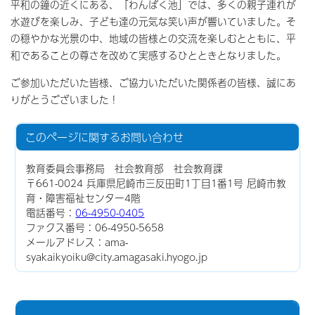
平和の鐘の近くにある、「わんぱく池」では、多くの親子連れが
水遊びを楽しみ、子ども達の元気な笑い声が響いていました。そ
の穏やかな光景の中、地域の皆様との交流を楽しむとともに、平
和であることの尊さを改めて実感するひとときとなりました。
ご参加いただいた皆様、ご協力いただいた関係者の皆様、誠にあ
りがとうございました！
このページに関する
お問い合わせ
教育委員会事務局 社会教育部 社会教育課
〒661-0024 兵庫県尼崎市三反田町1丁目1番1号 尼崎市教
育・障害福祉センター4階
電話番号：
06-4950-0405
ファクス番号：06-4950-5658
メールアドレス：ama-
syakaikyoiku@city.amagasaki.hyogo.jp