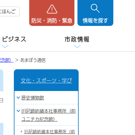
にほんご
防災・消防・緊急
情報を探す
・ビジネス
市政情報
記念館）
> あまぼう通信
文化・スポーツ・学び
歴史博物館
日
旧尼崎紡績本社事務所（前
ユニチカ記念館）
旧尼崎紡績本社事務所（前