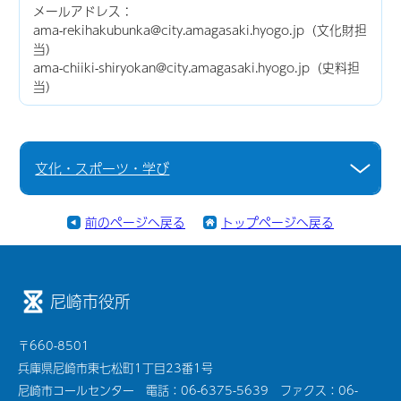
メールアドレス：
ama-rekihakubunka@city.amagasaki.hyogo.jp（文化財担
当）
ama-chiiki-shiryokan@city.amagasaki.hyogo.jp（史料担
当）
文化・スポーツ・学び
前のページへ戻る
トップページへ戻る
尼崎市役所
〒660-8501
兵庫県尼崎市東七松町1丁目23番1号
尼崎市コールセンター 電話：06-6375-5639 ファクス：06-