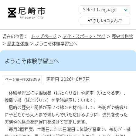
やさしいにほんご
現在の位置：
トップページ
>
文化・スポーツ・学び
>
歴史博物館
>
歴史を体験
> ようこそ体験学習室へ
ようこそ体験学習室へ
更新日 2026年8月7日
ページ番号1023399
体験学習室には綿繰機（わたくりき）や紡車（いとぐるま）、
機織り機（はたおりき）を常時展示しています。
尼崎の歴史と関係が深い＜綿＞を材料にして、糸紡ぎや機織り
に子どもから大人まで親しんでいただけるように、道具を使った
実演や体験会を開催日を設けて実施します。
毎月2回程度、土曜日または日曜日に体験学習室で、糸紡ぎ・機