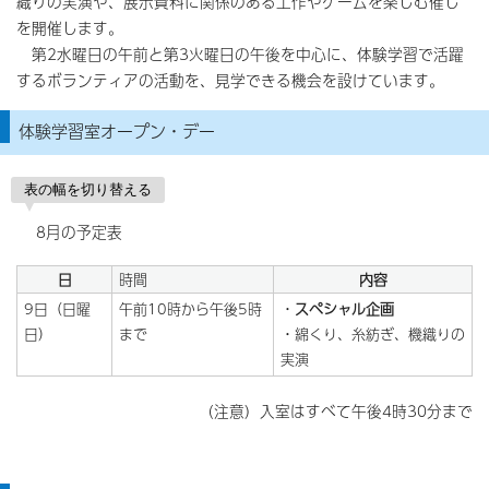
織りの実演や、展示資料に関係のある工作やゲームを楽しむ催し
を開催します。
第2水曜日の午前と第3火曜日の午後を中心に、体験学習で活躍
するボランティアの活動を、見学できる機会を設けています。
体験学習室オープン・デー
表の幅を切り替える
8月の予定表
日
時間
内容
9日（日曜
午前10時から午後5時
・
スペシャル企画
日）
まで
・綿くり、糸紡ぎ、機織りの
実演
（注意）入室はすべて午後4時30分まで